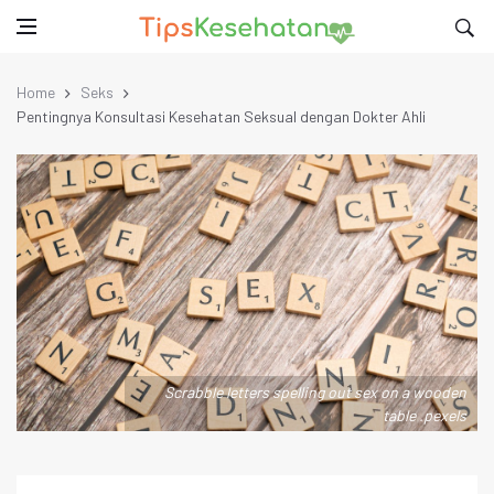
Home
Seks
Pentingnya Konsultasi Kesehatan Seksual dengan Dokter Ahli
Scrabble letters spelling out sex on a wooden
table .pexels