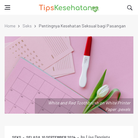
Home
Seks
Pentingnya Kesehatan Seksual bagi Pasangan
White and Red Toothbrush on White Printer
Paper .pexels
by
Lisa Dewinta
SEKS
SELASA, 10 SEPTEMBER 2024