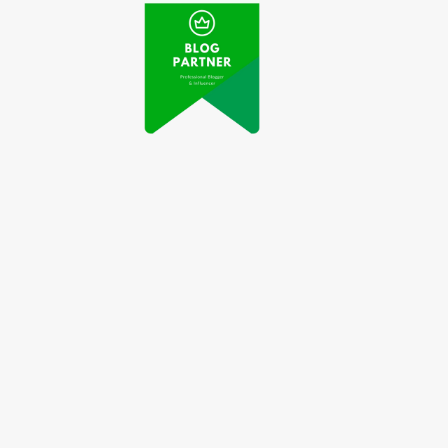
Cara Sholat Lil Unsil
Qabr untuk Ringankan
acaan Doa Setelah
Siksa dan Beban Ahli
Shalat Dhuha
Kubur