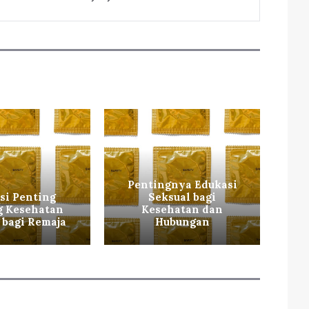
Pentingnya Edukasi
si Penting
Seksual bagi
g Kesehatan
Kesehatan dan
K
 bagi Remaja
Hubungan
ba