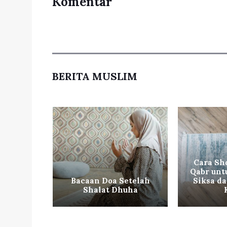
Komentar
BERITA MUSLIM
Cara Sho
Tidak
Qabr unt
akat
Bacaan Doa Setelah
Siksa d
Shalat Dhuha