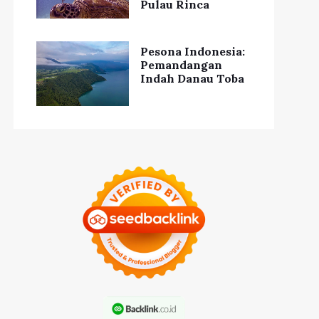
Pulau Rinca
Pesona Indonesia:
Pemandangan
Indah Danau Toba
Pentingnya
Edukasi Penting
onsultasi Seksual
tentang Kesehatan
gi Kesehatan Anda
Seksual bagi Remaja