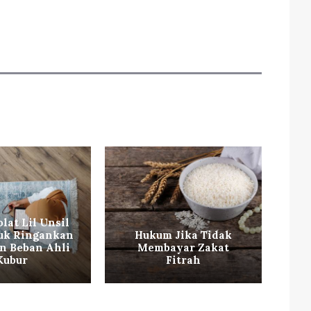
lat Lil Unsil
uk Ringankan
Hukum Jika Tidak
an Beban Ahli
Membayar Zakat
B
Kubur
Fitrah