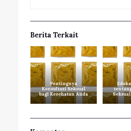
Berita Terkait
dukasi
agi
Pentingnya
Eduka
 dan
Konsultasi Seksual
tentan
n
bagi Kesehatan Anda
Seksual