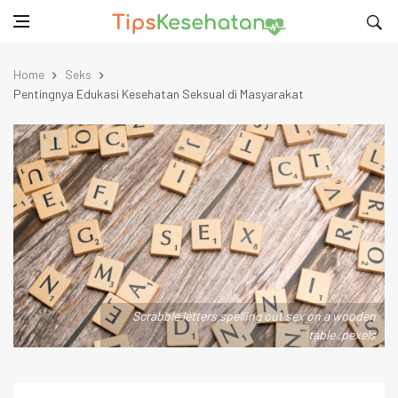
Home
Seks
Pentingnya Edukasi Kesehatan Seksual di Masyarakat
Scrabble letters spelling out sex on a wooden
table .pexels