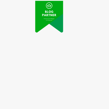
Pentingnya
Edukasi Penting
onsultasi Seksual
tentang Kesehatan
gi Kesehatan Anda
Seksual bagi Remaja