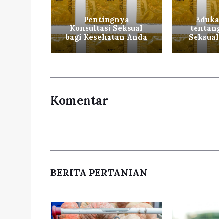
dukasi
agi
Pentingnya
Eduka
 dan
Konsultasi Seksual
tentan
n
bagi Kesehatan Anda
Seksual
Komentar
BERITA PERTANIAN