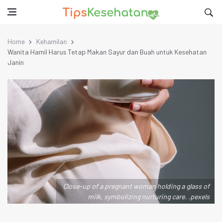
Home
Kehamilan
Wanita Hamil Harus Tetap Makan Sayur dan Buah untuk Kesehatan
Janin
Close-up of a pregnant woman holding a glass of
milk, symbolizing nurturing care. .pexels