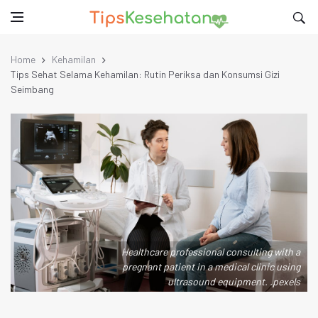
Home
Kehamilan
Tips Sehat Selama Kehamilan: Rutin Periksa dan Konsumsi Gizi
Seimbang
Healthcare professional consulting with a
pregnant patient in a medical clinic using
ultrasound equipment. .pexels