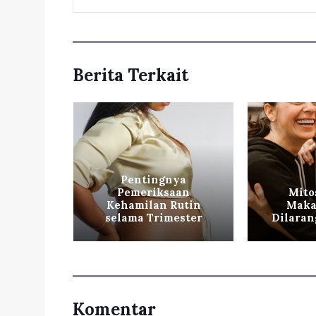
Berita Terkait
Pentingnya
nda
Pemeriksaan
Mito
g Perlu
Kehamilan Rutin
Maka
hui
selama Trimester
Dilaran
Komentar