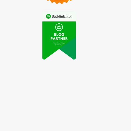
Pentingnya
Pemeriksaan
Mitos tentang
Kehamilan Rutin
Makanan yang
selama Trimester
Dilarang Saat Hamil