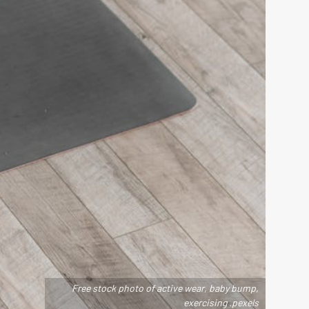
Free stock photo of active wear, baby bump,
exercising .pexels