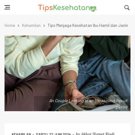
Home
Kehamilan
Tips Menjaga Kesehatan Ibu Hamil dan Janin
An Couple Looking at an Ultrasound Result
.pexels
by
Akbar Slamet Riadi
KEHAMILAN
SABTU, 22 JUNI 2024