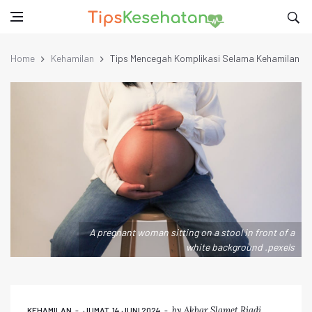
Home
Kehamilan
Tips Mencegah Komplikasi Selama Kehamilan
A pregnant woman sitting on a stool in front of a
white background .pexels
by
Akbar Slamet Riadi
KEHAMILAN
JUMAT, 14 JUNI 2024