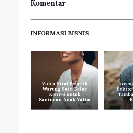
Komentar
INFORMASI BISNIS
ol Baru
Video Viral Pemilik
Invest
untuk
Warung Sate Gelar
Sektor
kan
Konvoi untuk
Tamba
tas
Santunan Anak Yatim
E