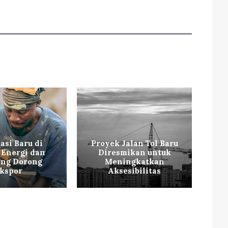
asi Baru di
Proyek Jalan Tol Baru
V
 Energi dan
Diresmikan untuk
W
ng Dorong
Meningkatkan
kspor
Aksesibilitas
Sa