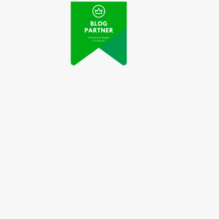
ideo Viral Pemilik
Investasi Baru di
arung Sate Gelar
Sektor Energi dan
Konvoi untuk
Tambang Dorong
ntunan Anak Yatim
Ekspor