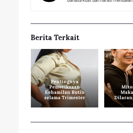
Berita Terkait
Pentingnya
nda
Pemeriksaan
Mito
g Perlu
Kehamilan Rutin
Maka
hui
selama Trimester
Dilaran