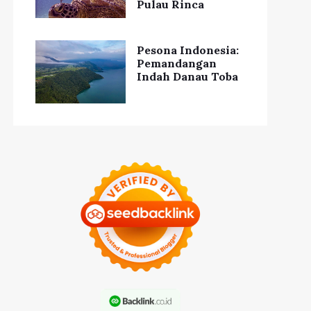
Pulau Rinca
Pesona Indonesia:
Pemandangan
Indah Danau Toba
Pentingnya
Pemeriksaan
Mitos tentang
Kehamilan Rutin
Makanan yang
selama Trimester
Dilarang Saat Hamil