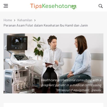
Home
Kehamilan
Peranan Asam Folat dalam Kesehatan Ibu Hamil dan Janin
Healthcare professional consulting with a
pregnant patient in a medical clinic using
ultrasound equipment. .pexels