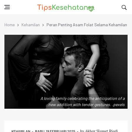
Home
Kehamilan
Peran Penting Asam Folat Selama Kehamilan
A loving family celebrating the anticipation of a
new addition with tender gestures. .pexels
by
Akbar Slamet Riadi
KEHAMILAN
RABU, 19 FEBRUARI 2025