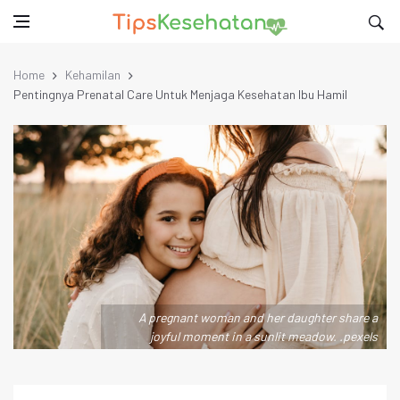
Home
Kehamilan
Pentingnya Prenatal Care Untuk Menjaga Kesehatan Ibu Hamil
A pregnant woman and her daughter share a
joyful moment in a sunlit meadow. .pexels