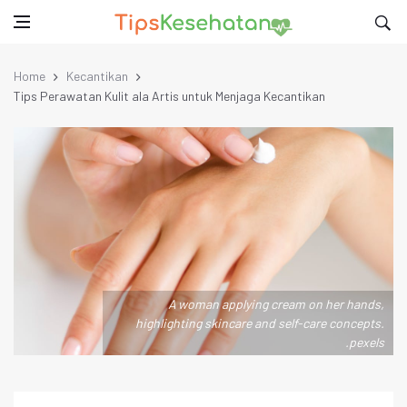
Home
Kecantikan
Tips Perawatan Kulit ala Artis untuk Menjaga Kecantikan
A woman applying cream on her hands,
highlighting skincare and self-care concepts.
.pexels