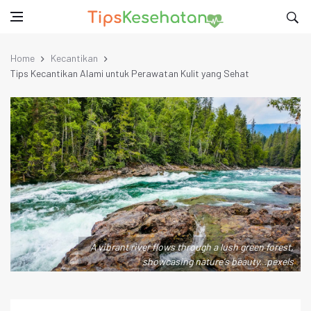
Home
Kecantikan
Tips Kecantikan Alami untuk Perawatan Kulit yang Sehat
A vibrant river flows through a lush green forest,
showcasing nature's beauty. .pexels