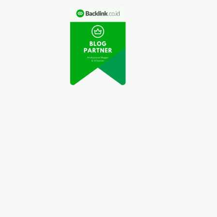
SUV Listrik Tesla
All New Honda
del Y Mendominasi
CBR600RR 2022 Resmi
Pasar Eropa
Diluncurkan