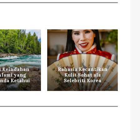
a Keindahan
Rahasia Kecantikan
Ti
 Alami yang
Kulit Sehat ala
ag
nda Ketahui
Selebriti Korea