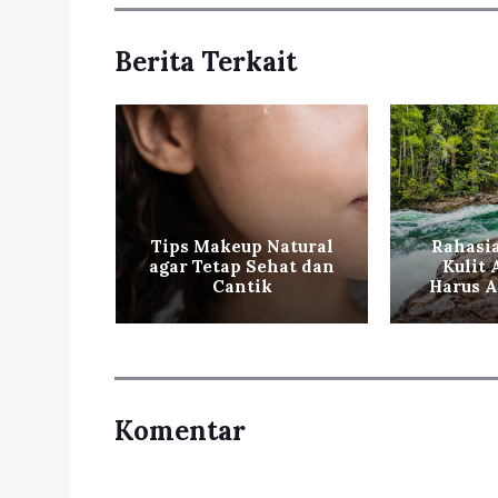
Berita Terkait
ntikan
Tips Makeup Natural
Rahasi
 ala
agar Tetap Sehat dan
Kulit
orea
Cantik
Harus A
Komentar