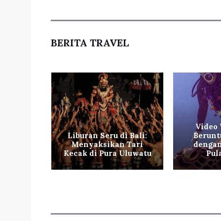
BERITA TRAVEL
Video 
esia:
Liburan Seru di Bali:
Berunt
 Indah
Menyaksikan Tari
dengan
ba
Kecak di Pura Uluwatu
Pul