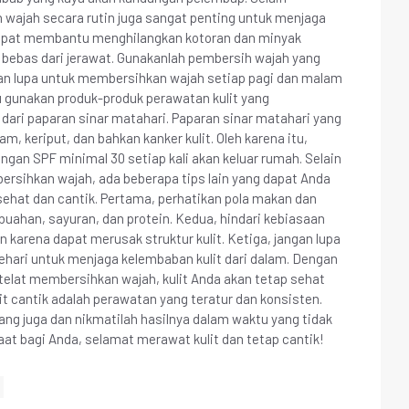
ajah secara rutin juga sangat penting untuk menjaga
dapat membantu menghilangkan kotoran dan minyak
an bebas dari jerawat. Gunakanlah pembersih wajah yang
ngan lupa untuk membersihkan wajah setiap pagi dan malam
u gunakan produk-produk perawatan kulit yang
dari paparan sinar matahari. Paparan sinar matahari yang
, keriput, dan bahkan kanker kulit. Oleh karena itu,
ngan SPF minimal 30 setiap kali akan keluar rumah. Selain
sihkan wajah, ada beberapa tips lain yang dapat Anda
sehat dan cantik. Pertama, perhatikan pola makan dan
ahan, sayuran, dan protein. Kedua, hindari kebiasaan
 karena dapat merusak struktur kulit. Ketiga, jangan lupa
sehari untuk menjaga kelembaban kulit dari dalam. Dengan
elat membersihkan wajah, kulit Anda akan tetap sehat
lit cantik adalah perawatan yang teratur dan konsisten.
ang juga dan nikmatilah hasilnya dalam waktu yang tidak
faat bagi Anda, selamat merawat kulit dan tetap cantik!