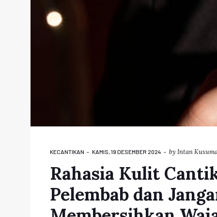
by
Intan Kusuma
KECANTIKAN
KAMIS, 19 DESEMBER 2024
Rahasia Kulit Canti
Pelembab dan Janga
Membersihkan Waj