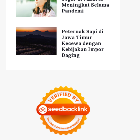
Meningkat Selama
Pandemi
Peternak Sapi di
Jawa Timur
Kecewa dengan
Kebijakan Impor
Daging
Video Viral: Turis
buran Seru di Bali:
Beruntung Berfoto
Menyaksikan Tari
dengan Komodo di
cak di Pura Uluwatu
Pulau Rinca