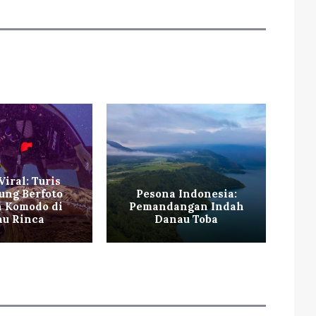
Viral: Turis
ung Berfoto
Pesona Indonesia:
Li
 Komodo di
Pemandangan Indah
au Rinca
Danau Toba
Ke