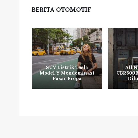
BERITA OTOMOTIF
ft Mobil
SUV Listrik Tesla
All 
Viral di
Model Y Mendominasi
CBR600R
ial
Pasar Eropa
Dil