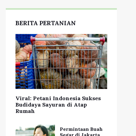
BERITA PERTANIAN
ps Makeup Natural
Rahasia Keindahan
ar Tetap Sehat dan
Kulit Alami yang
Cantik
Harus Anda Ketahui
Viral: Petani Indonesia Sukses
Budidaya Sayuran di Atap
Rumah
Permintaan Buah
Segar di Jakarta