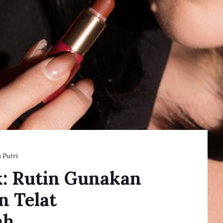
 Putri
k: Rutin Gunakan
n Telat
ah