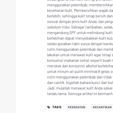
menggunakan pelembab, membersihkan w
kesehatan kulit. Membersihkan wajah 
berlebih, sehingga kulit tetap bersih d
sesuai dengan jenis kulit Anda, dan ja
sebelum tidur. Sebagai tambahan, selal
mengandung SPF untuk melindungi kulit 
berlebihan dapat menyebabkan kulit kusam
selalu gunakan tabir surya dengan kandu
rutin menggunakan pelembab dan member
lakukan untuk merawat kulit agar tetap 
konsumsi makanan sehat seperti buah-bu
merokok dan konsumsi alkohol berlebihan
untuk minum air putih minimal 8 gelas 
rutin menggunakan pelembab dan tidak t
dan cantik. Ingatlah bahwa kunci dari ku
Jadi, mulailah merawat kulit Anda sekar
terlalu lama. Semoga artikel ini berman
TAGS:
KESEHATAN
KECANTIKAN