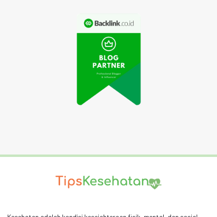
Kesehatan adalah kondisi kesejahteraan fisik, mental, dan sosial