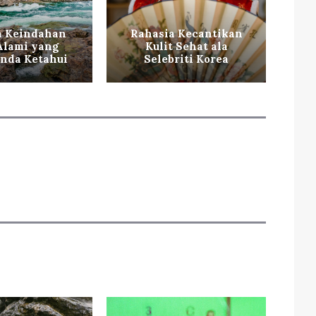
a Keindahan
Rahasia Kecantikan
Ti
 Alami yang
Kulit Sehat ala
ag
nda Ketahui
Selebriti Korea