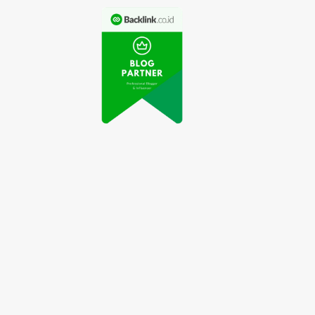
ps Makeup Natural
Rahasia Keindahan
ar Tetap Sehat dan
Kulit Alami yang
Cantik
Harus Anda Ketahui