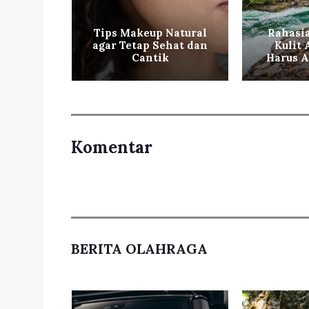
ntikan
Tips Makeup Natural
Rahasi
 ala
agar Tetap Sehat dan
Kulit
orea
Cantik
Harus A
Komentar
BERITA OLAHRAGA