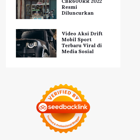
CBR600RR 2022
Resmi
Diluncurkan
Video Aksi Drift
Mobil Sport
Terbaru Viral di
Media Sosial
ps Makeup Natural
Rahasia Keindahan
ar Tetap Sehat dan
Kulit Alami yang
Cantik
Harus Anda Ketahui