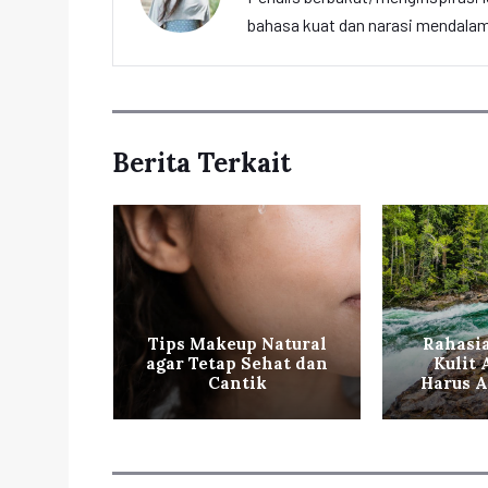
bahasa kuat dan narasi mendalam 
Berita Terkait
ntikan
Tips Makeup Natural
Rahasi
 ala
agar Tetap Sehat dan
Kulit
orea
Cantik
Harus A