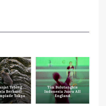
anjat Tebing
Tim Bulutangkis
sia Berhasil
Indonesia Juara All
V
impiade Tokyo
England
Fut