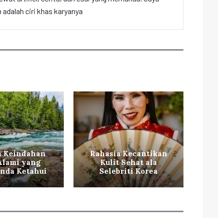
adalah ciri khas karyanya
a Keindahan
Rahasia Kecantikan
Ti
 Alami yang
Kulit Sehat ala
ag
nda Ketahui
Selebriti Korea