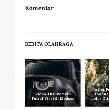
Komentar
BERITA OLAHRAGA
ngkis
Atlet P
ra All
Video Aksi Pemain
Indone
d
Futsal Viral di Medsos
Lolos Ol