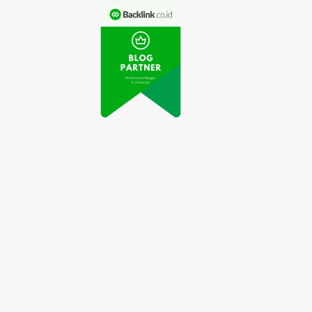
Atlet Panjat Tebing
ideo Aksi Pemain
Indonesia Berhasil
sal Viral di Medsos
Lolos Olimpiade Tokyo