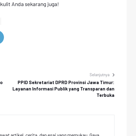
kulit Anda sekarang juga!
Selanjutnya
io
PPID Sekretariat DPRD Provinsi Jawa Timur:
Layanan Informasi Publik yang Transparan dan
Terbuka
ewat artikel, cerita, dan esai yang memukau. Gaya