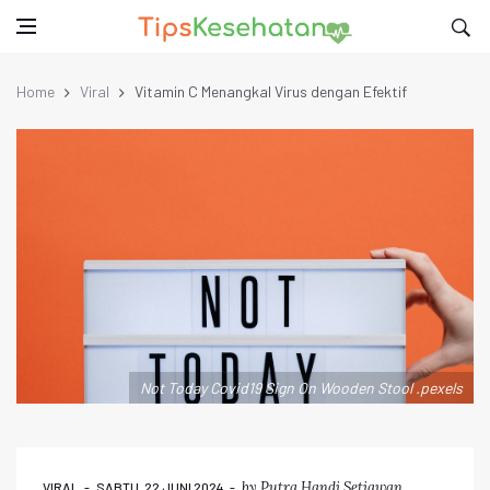
Home
Viral
Vitamin C Menangkal Virus dengan Efektif
Not Today Covid19 Sign On Wooden Stool .pexels
by
Putra Handi Setiawan
VIRAL
SABTU, 22 JUNI 2024