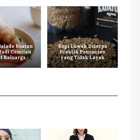
Balado Buatan
Kopi Luwak Diterpa
Ma
Jadi Cemilan
Praktik Pencucian
it Keluarga
yang Tidak Layak
ka