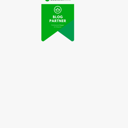
rtabak Mini Viral
Keripik Balado Buatan
di Media Sosial
Nyokap Jadi Cemilan
rena Kelezatannya
Favorit Keluarga