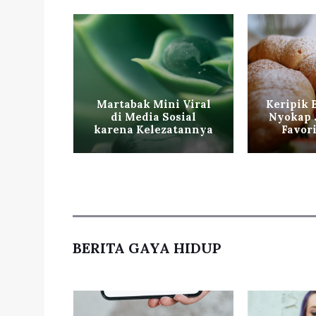
iterpa
Martabak Mini Viral
Keripik 
cucian
di Media Sosial
Nyokap 
Layak
karena Kelezatannya
Favor
BERITA GAYA HIDUP