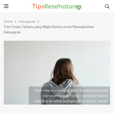
Home
Kebugaran
Tren Fitnes Terbaru yang Wajib Dicoba untuk Meningkatkan
Kebugaran
Back view of unrecognizable female with brown
hair wearing gray hoodie and denim pants
standing on white background in studio .pexels