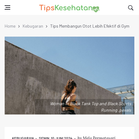
Home
Kebugaran
Tips Membangun Otot Lebih Efektif di Gym
Woman in Black Tank Top and Black Shorts
Running .pexels
by
Mela Permatasari
KEBUGARAN
SENIN, 10 JUNI 2024