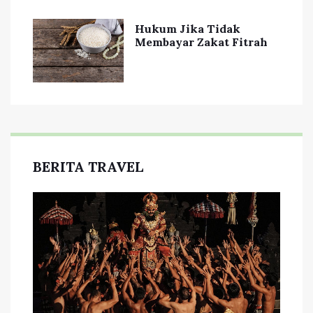
Hukum Jika Tidak
Membayar Zakat Fitrah
BERITA TRAVEL