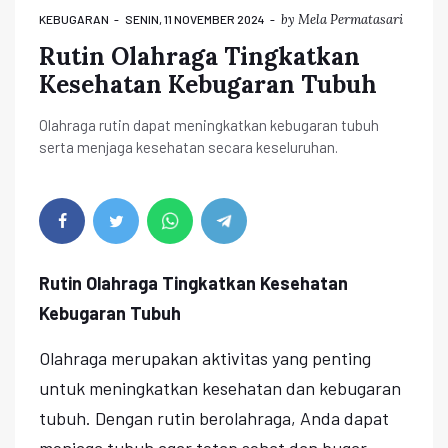
by
Mela Permatasari
KEBUGARAN
SENIN, 11 NOVEMBER 2024
Rutin Olahraga Tingkatkan
Kesehatan Kebugaran Tubuh
Olahraga rutin dapat meningkatkan kebugaran tubuh
serta menjaga kesehatan secara keseluruhan.
Rutin Olahraga Tingkatkan Kesehatan
Kebugaran Tubuh
Olahraga merupakan aktivitas yang penting
untuk meningkatkan kesehatan dan kebugaran
tubuh. Dengan rutin berolahraga, Anda dapat
menjaga tubuh agar tetap sehat dan bugar.