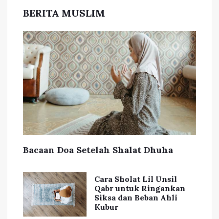
BERITA MUSLIM
Bacaan Doa Setelah Shalat Dhuha
Cara Sholat Lil Unsil
Qabr untuk Ringankan
Siksa dan Beban Ahli
Kubur