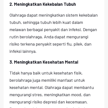
2. Meningkatkan Kekebalan Tubuh
Olahraga dapat meningkatkan sistem kekebalan
tubuh, sehingga tubuh lebih kuat dalam
melawan berbagai penyakit dan infeksi. Dengan
rutin berolahraga, Anda dapat mengurangi
risiko terkena penyakit seperti flu, pilek, dan
infeksi lainnya.
3. Meningkatkan Kesehatan Mental
Tidak hanya baik untuk kesehatan fisik,
berolahraga juga memiliki manfaat untuk
kesehatan mental. Olahraga dapat membantu
mengurangi stres, meningkatkan mood, dan
mengurangi risiko depresi dan kecemasan.