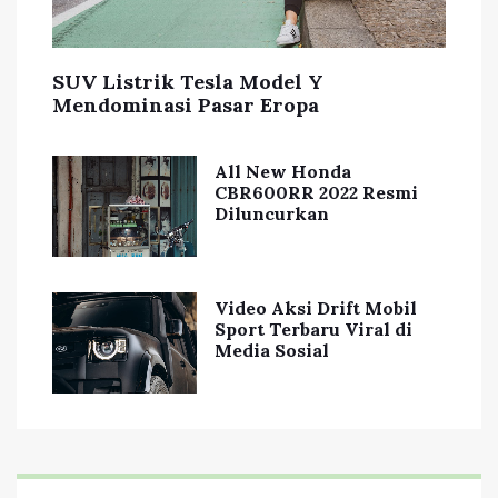
SUV Listrik Tesla Model Y
Mendominasi Pasar Eropa
All New Honda
CBR600RR 2022 Resmi
Diluncurkan
Video Aksi Drift Mobil
Sport Terbaru Viral di
Media Sosial