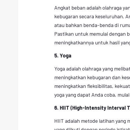
Angkat beban adalah olahraga yan
kebugaran secara keseluruhan. A
atau bahkan benda-benda di ruma
Pastikan untuk memulai dengan b
meningkatkannya untuk hasil yang
5. Yoga
Yoga adalah olahraga yang melib
meningkatkan kebugaran dan kese
meningkatkan fleksibilitas, kekua
yoga yang dapat Anda coba, mulai d
6. HIIT (High-Intensity Interval T
HIIT adalah metode latihan yang m
yang diikuti dengan periode istir