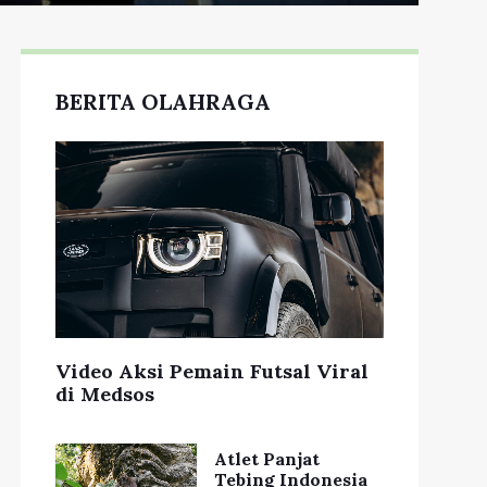
BERITA OLAHRAGA
Video Aksi Pemain Futsal Viral
di Medsos
Atlet Panjat
Tebing Indonesia