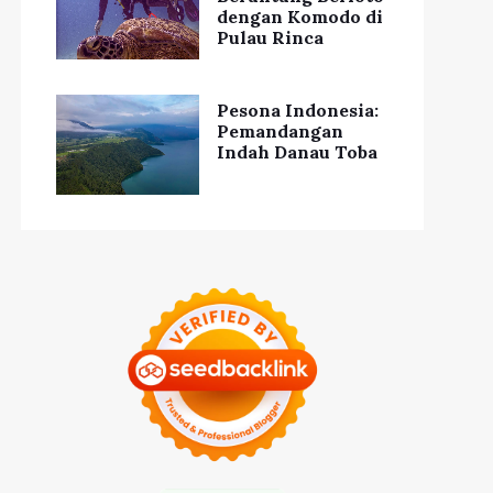
dengan Komodo di
Pulau Rinca
Pesona Indonesia:
Pemandangan
Indah Danau Toba