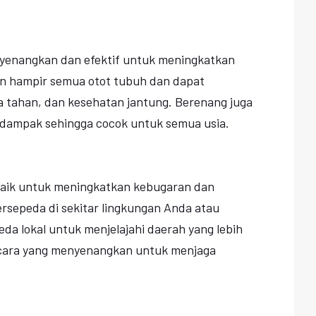
yenangkan dan efektif untuk meningkatkan
an hampir semua otot tubuh dan dapat
 tahan, dan kesehatan jantung. Berenang juga
dampak sehingga cocok untuk semua usia.
baik untuk meningkatkan kebugaran dan
rsepeda di sekitar lingkungan Anda atau
a lokal untuk menjelajahi daerah yang lebih
 cara yang menyenangkan untuk menjaga