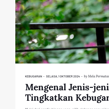
by
Mela Permatas
KEBUGARAN
SELASA, 1 OKTOBER 2024
Mengenal Jenis-jeni
Tingkatkan Kebuga