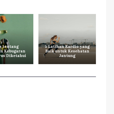
R
s tentang
5 Latihan Kardio yang
n Kebugaran
Baik untuk Kesehatan
Ke
us Diketahui
Jantung