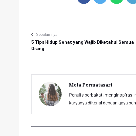
Sebelumnya
5 Tips Hidup Sehat yang Wajib Diketahui Semua
Orang
Mela Permatasari
Penulis berbakat, menginspirasi m
karyanya dikenal dengan gaya ba