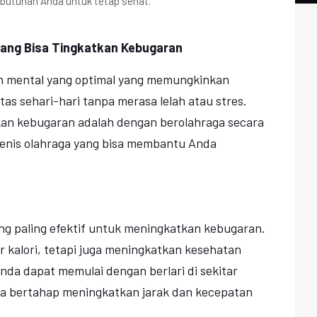
kebutuhan Anda untuk tetap sehat.
yang Bisa Tingkatkan Kebugaran
an mental yang optimal yang memungkinkan
as sehari-hari tanpa merasa lelah atau stres.
kan kebugaran adalah dengan berolahraga secara
 jenis olahraga yang bisa membantu Anda
ang paling efektif untuk meningkatkan kebugaran.
r kalori, tetapi juga meningkatkan kesehatan
nda dapat memulai dengan berlari di sekitar
a bertahap meningkatkan jarak dan kecepatan