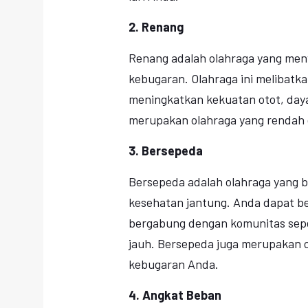
2. Renang
Renang adalah olahraga yang men
kebugaran. Olahraga ini melibatk
meningkatkan kekuatan otot, daya
merupakan olahraga yang rendah 
3. Bersepeda
Bersepeda adalah olahraga yang 
kesehatan jantung. Anda dapat be
bergabung dengan komunitas seped
jauh. Bersepeda juga merupakan
kebugaran Anda.
4. Angkat Beban