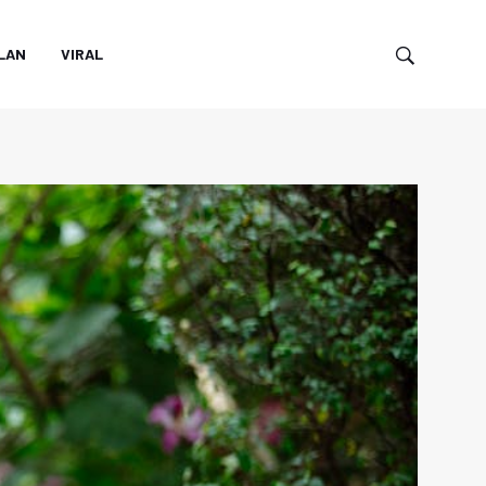
LAN
VIRAL