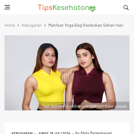
Home
Kebugaran
Manfaat Yoga Bagi Kesibukan Sehari-hari
Two women in yellow and maroon tops .pexels
by
Mela Permatasari
KEBUGARAN
JUMAT, 19 JULI 2024