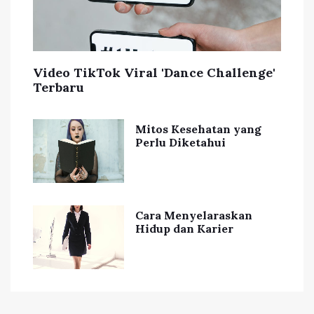
Video TikTok Viral 'Dance Challenge'
Terbaru
Mitos Kesehatan yang
Perlu Diketahui
Cara Menyelaraskan
Hidup dan Karier