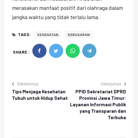
merasakan manfaat positif dari olahraga dalam
jangka waktu yang tidak terlalu lama.
TAGS:
KESEHATAN
KEBUGARAN
SHARE :
Sebelumnya
Selanjutnya
Tips Menjaga Kesehatan
PPID Sekretariat DPRD
Tubuh untuk Hidup Sehat
Provinsi Jawa Timur:
Layanan Informasi Publik
yang Transparan dan
Terbuka