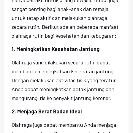
sangat penting bagi anak-anak dan remaja
untuk tetap aktif dan melakukan olahraga
secara rutin. Berikut adalah beberapa manfaat
olahraga rutin bagi kesehatan dan kebugaran:
1. Meningkatkan Kesehatan Jantung
Olahraga yang dilakukan secara rutin dapat
membantu meningkatkan kesehatan jantung.
Dengan melakukan aktivitas fisik yang teratur,
Anda dapat meningkatkan detak jantung dan
mengurangi risiko penyakit jantung koroner.
2. Menjaga Berat Badan Ideal
Olahraga juga dapat membantu Anda menjaga