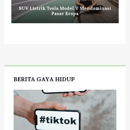
SUV Listrik Tesla Model Y Mendominasi
Pasar Eropa
BERITA GAYA HIDUP