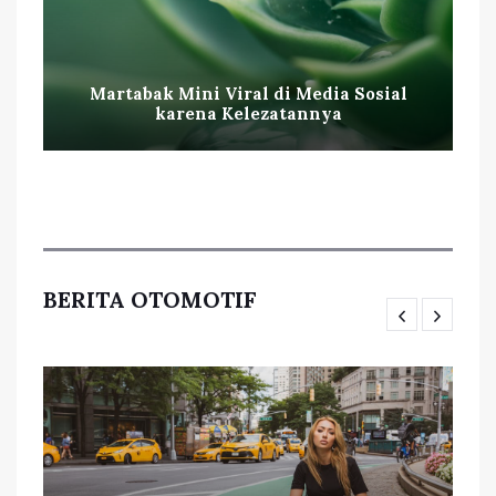
Martabak Mini Viral di Media Sosial
karena Kelezatannya
BERITA OTOMOTIF