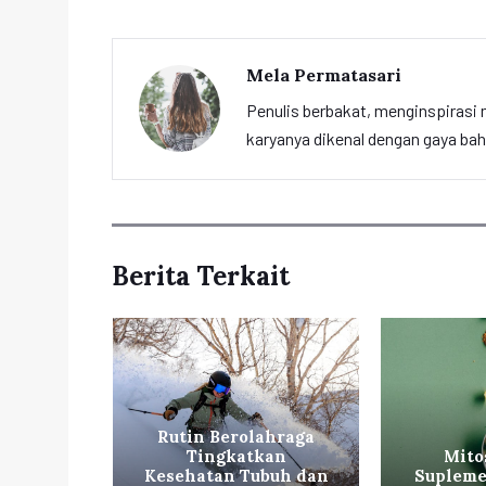
Mela Permatasari
Penulis berbakat, menginspirasi m
karyanya dikenal dengan gaya ba
Berita Terkait
Rutin Berolahraga
io yang
Tingkatkan
Mito
sehatan
Kesehatan Tubuh dan
Supleme