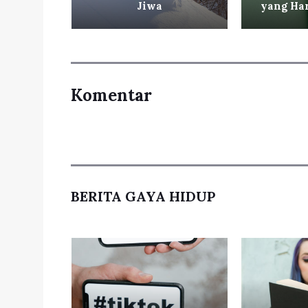
g
Jiwa
yang Har
Komentar
BERITA GAYA HIDUP