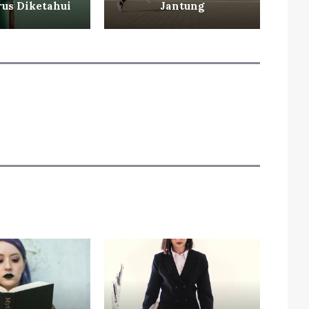
us Diketahui
Jantung