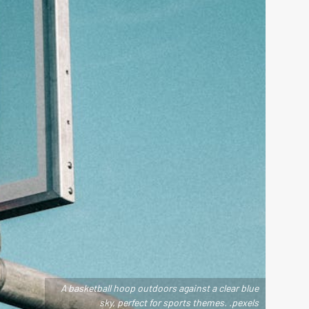
A basketball hoop outdoors against a clear blue
sky, perfect for sports themes. .pexels