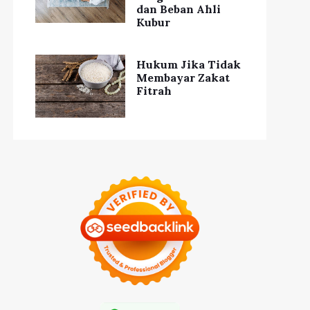
dan Beban Ahli
Kubur
Hukum Jika Tidak
Membayar Zakat
Fitrah
utin Berolahraga
Tingkatkan
Mitos tentang
sehatan Tubuh dan
Suplemen Kebugaran