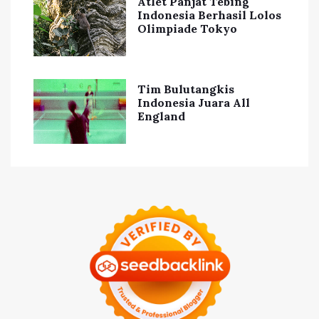
Atlet Panjat Tebing
Indonesia Berhasil Lolos
Olimpiade Tokyo
Tim Bulutangkis
Indonesia Juara All
England