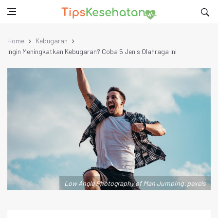
Home
Kebugaran
Ingin Meningkatkan Kebugaran? Coba 5 Jenis Olahraga Ini
Low Angle Photography of Man Jumping .pexels