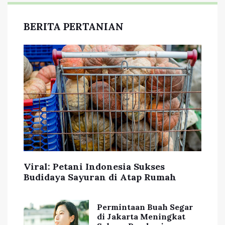
BERITA PERTANIAN
Viral: Petani Indonesia Sukses
Budidaya Sayuran di Atap Rumah
Permintaan Buah Segar
di Jakarta Meningkat