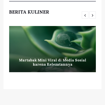
BERITA KULINER
Martabak Mini Viral di Media Sosial
karena Kelezatannya