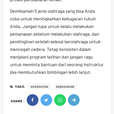
Demikianlah 5 jenis olahraga yang bisa Anda
coba untuk meningkatkan kebugaran tubuh
Anda. Jangan lupa untuk selalu melakukan
pemanasan sebelum melakukan olahraga, dan
pendinginan setelah selesai berolahraga untuk
mencegah cedera. Tetap konsisten dalam
menjalani program latihan dan jangan ragu
untuk meminta bantuan dari seorang instruktur
jika membutuhkan bimbingan lebih lanjut.
TAGS:
KESEHATAN
KEBUGARAN
SHARE :