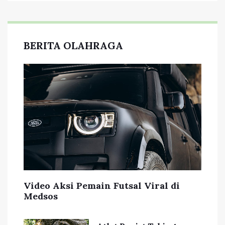
BERITA OLAHRAGA
Video Aksi Pemain Futsal Viral di
Medsos