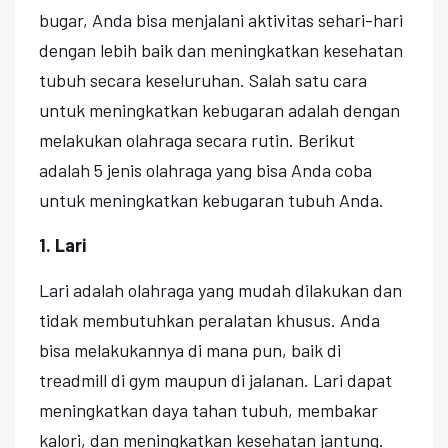
bugar, Anda bisa menjalani aktivitas sehari-hari
dengan lebih baik dan meningkatkan kesehatan
tubuh secara keseluruhan. Salah satu cara
untuk meningkatkan kebugaran adalah dengan
melakukan olahraga secara rutin. Berikut
adalah 5 jenis olahraga yang bisa Anda coba
untuk meningkatkan kebugaran tubuh Anda.
1. Lari
Lari adalah olahraga yang mudah dilakukan dan
tidak membutuhkan peralatan khusus. Anda
bisa melakukannya di mana pun, baik di
treadmill di gym maupun di jalanan. Lari dapat
meningkatkan daya tahan tubuh, membakar
kalori, dan meningkatkan kesehatan jantung.