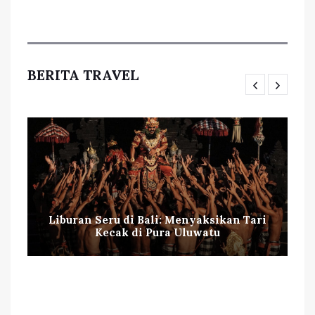
BERITA TRAVEL
Liburan Seru di Bali: Menyaksikan Tari
Kecak di Pura Uluwatu