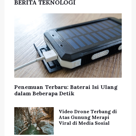
BERITA TEKNOLOGI
Penemuan Terbaru: Baterai Isi Ulang
dalam Beberapa Detik
Video Drone Terbang di
Atas Gunung Merapi
Viral di Media Sosial