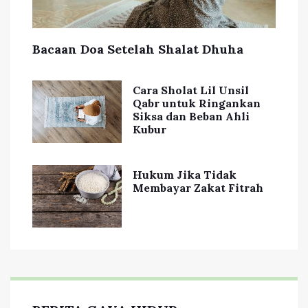
Bacaan Doa Setelah Shalat Dhuha
Cara Sholat Lil Unsil
Qabr untuk Ringankan
Siksa dan Beban Ahli
Kubur
Hukum Jika Tidak
Membayar Zakat Fitrah