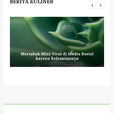
BERITA KULINER
Martabak Mini Viral di Media Sosial
karena Kelezatannya