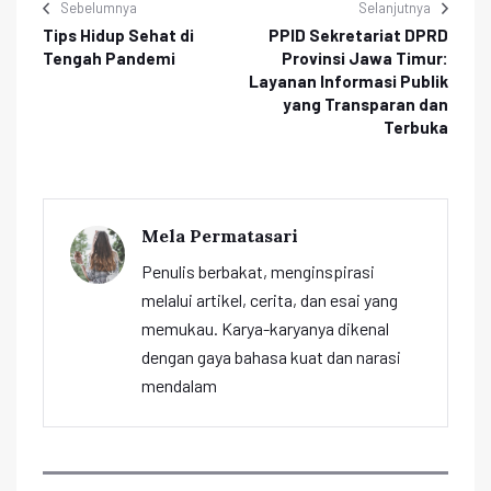
Sebelumnya
Selanjutnya
Tips Hidup Sehat di
PPID Sekretariat DPRD
Tengah Pandemi
Provinsi Jawa Timur:
Layanan Informasi Publik
yang Transparan dan
Terbuka
Mela Permatasari
Penulis berbakat, menginspirasi
melalui artikel, cerita, dan esai yang
memukau. Karya-karyanya dikenal
dengan gaya bahasa kuat dan narasi
mendalam