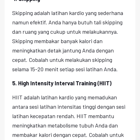
Skipping adalah latihan kardio yang sederhana
namun efektif. Anda hanya butuh tali skipping
dan ruang yang cukup untuk melakukannya.
Skipping membakar banyak kalori dan
meningkatkan detak jantung Anda dengan
cepat. Cobalah untuk melakukan skipping
selama 15-20 menit setiap sesi latihan Anda.
5. High Intensity Interval Training (HIIT)
HIIT adalah latihan kardio yang memadukan
antara sesi latihan intensitas tinggi dengan sesi
latihan kecepatan rendah. HIIT membantu
meningkatkan metabolisme tubuh Anda dan
membakar kalori dengan cepat. Cobalah untuk