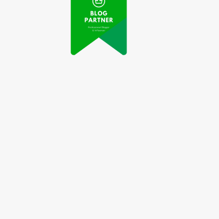
Tingkatkan
Mitos tentang
sehatan Tubuh dan
Suplemen Kebugaran
Jiwa
yang Harus Diketahui