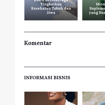
io yang
Tingkatkan
Mito
sehatan
Kesehatan Tubuh dan
Supleme
g
Jiwa
yang Har
Komentar
INFORMASI BISNIS