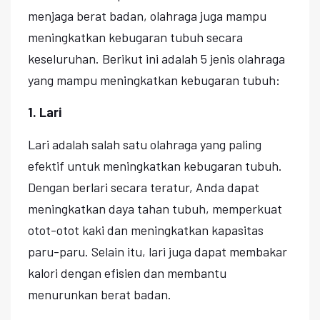
menjaga berat badan, olahraga juga mampu
meningkatkan kebugaran tubuh secara
keseluruhan. Berikut ini adalah 5 jenis olahraga
yang mampu meningkatkan kebugaran tubuh:
1. Lari
Lari adalah salah satu olahraga yang paling
efektif untuk meningkatkan kebugaran tubuh.
Dengan berlari secara teratur, Anda dapat
meningkatkan daya tahan tubuh, memperkuat
otot-otot kaki dan meningkatkan kapasitas
paru-paru. Selain itu, lari juga dapat membakar
kalori dengan efisien dan membantu
menurunkan berat badan.