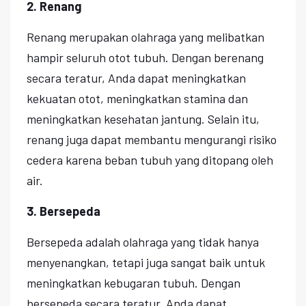
2. Renang
Renang merupakan olahraga yang melibatkan
hampir seluruh otot tubuh. Dengan berenang
secara teratur, Anda dapat meningkatkan
kekuatan otot, meningkatkan stamina dan
meningkatkan kesehatan jantung. Selain itu,
renang juga dapat membantu mengurangi risiko
cedera karena beban tubuh yang ditopang oleh
air.
3. Bersepeda
Bersepeda adalah olahraga yang tidak hanya
menyenangkan, tetapi juga sangat baik untuk
meningkatkan kebugaran tubuh. Dengan
bersepeda secara teratur, Anda dapat