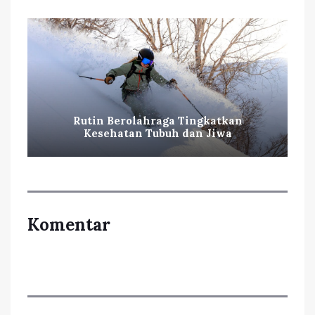
Rutin Berolahraga Tingkatkan
Kesehatan Tubuh dan Jiwa
Komentar