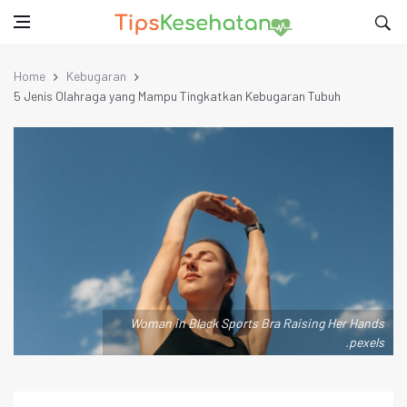
Home
Kebugaran
5 Jenis Olahraga yang Mampu Tingkatkan Kebugaran Tubuh
Woman in Black Sports Bra Raising Her Hands
.pexels