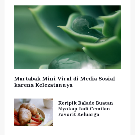
Martabak Mini Viral di Media Sosial
karena Kelezatannya
Keripik Balado Buatan
Nyokap Jadi Cemilan
Favorit Keluarga