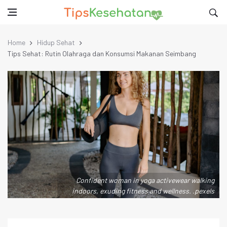
Home
Hidup Sehat
Tips Sehat: Rutin Olahraga dan Konsumsi Makanan Seimbang
Confident woman in yoga activewear walking
indoors, exuding fitness and wellness. .pexels