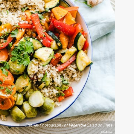
Flat-lay Photography of Vegetable Salad on Plate
.pexels