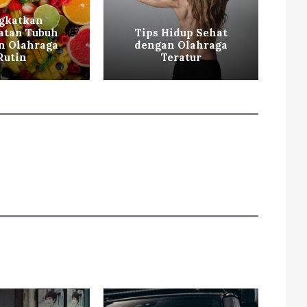
gkatkan
atan Tubuh
Tips Hidup Sehat
Ti
n Olahraga
dengan Olahraga
Mi
Rutin
Teratur