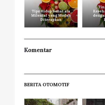
Tin
Sehat
Tips Hidup Sehat ala
Keseh
hraga
Milenial yang Mudah
denga
Diterapkan
Komentar
BERITA OTOMOTIF