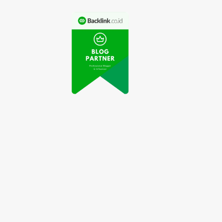
Tingkatkan
ps Hidup Sehat ala
Kesehatan Tubuh
lenial yang Mudah
dengan Olahraga
Diterapkan
Rutin