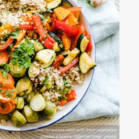
Colorful quinoa salad with fresh vegetables
creates a healthy, balanced meal. .pexels