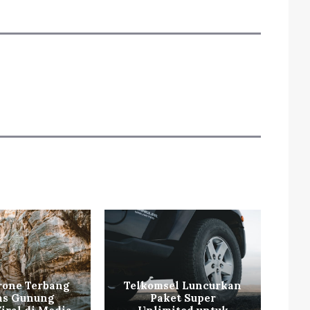
rone Terbang
Telkomsel Luncurkan
as Gunung
Paket Super
P