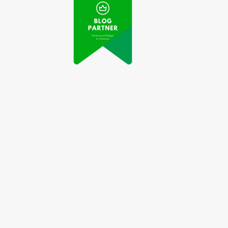
Video Drone Terbang
enemuan Terbaru:
di Atas Gunung