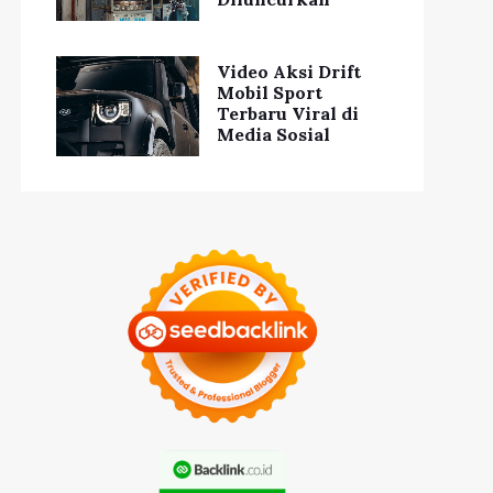
Video Aksi Drift
Mobil Sport
Terbaru Viral di
Media Sosial
Tingkatkan
ps Hidup Sehat ala
Kesehatan Tubuh
lenial yang Mudah
dengan Olahraga
Diterapkan
Rutin