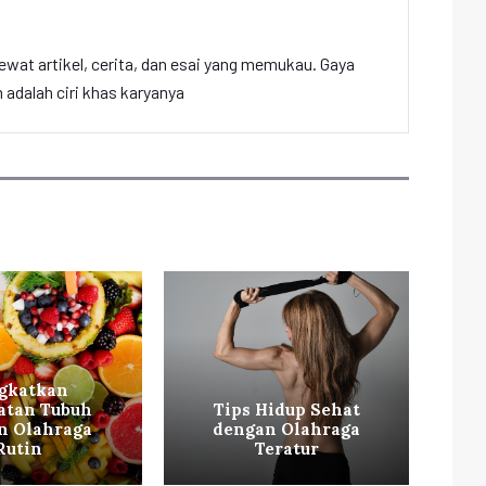
ewat artikel, cerita, dan esai yang memukau. Gaya
adalah ciri khas karyanya
gkatkan
atan Tubuh
Tips Hidup Sehat
Ti
n Olahraga
dengan Olahraga
Mi
Rutin
Teratur