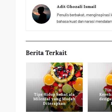
Adit Ghozali Ismail
Penulis berbakat, menginspirasi l
bahasa kuat dan narasi mendalam 
Berita Terkait
Tin
Sehat
Tips Hidup Sehat ala
Keseh
hraga
Milenial yang Mudah
denga
Diterapkan